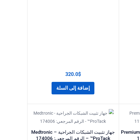
320.0
$
إضافة إلى السلة
Premium Plus CE™
جهاز تثبيت الشبكات الجراحية – Medtronic
ProTack™ – الرقم المرجعي: 174006