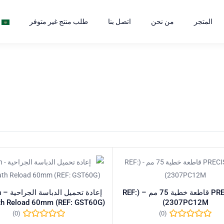
المتجر
من نحن
اتصل بنا
طلب منتج غير متوفر
PRECISION قاطعة خطية 75 مم – (REF:
إع
th Reload 60mm (REF: GST60G)
2307PC12M)
(0)
(0)