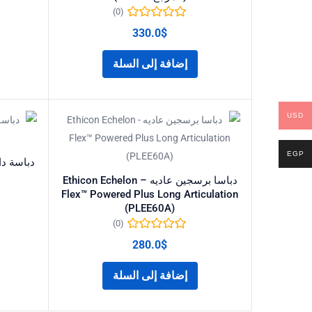
(0)
330.0
$
إضافة إلى السلة
USD
EGP
دباسا برسجين عاديه – Ethicon Echelon
Flex™ Powered Plus Long Articulation
(PLEE60A)
(0)
280.0
$
إضافة إلى السلة