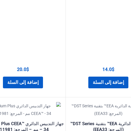
20.0
$
14.0
$
إضافة إلى السلة
إضافة إلى السلة
الدباسة الدائرية EEA™ بتقنية DST Series™
جهاز التدبيس الدائري EA
(المرجع: EEA33)
– 34 مم – المرجع: 111981