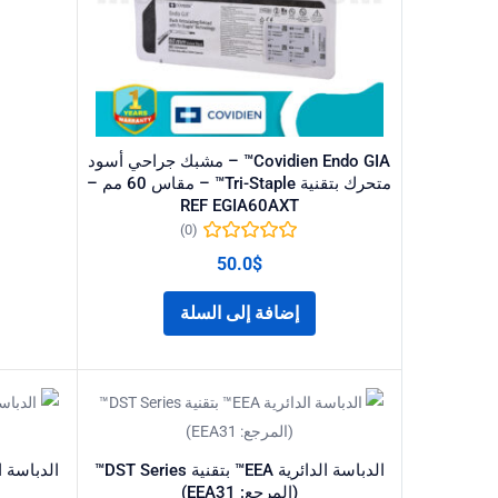
Covidien Endo GIA™ – مشبك جراحي أسود
متحرك بتقنية Tri-Staple™ – مقاس 60 مم –
REF EGIA60AXT
(0)
50.0
$
إضافة إلى السلة
الدباسة الدائرية EEA™ بتقنية DST Series™
(المرجع: EEA31)