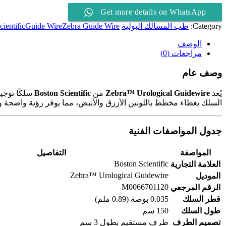
-
Get more details on WhatsApp
سلك
توجيهي
Category:
طب المسالك البولية
Zebra Guide Wire
Guide Wire
ientific
بطرف
مستقيم
الوصف
-
مراجعات (0)
0.035
بوصة
وصف عام
×
150
يُعد
Zebra™ Urological Guidewire
من
Boston Scientific
سلكًا توجيه
سم
السلك بغطاء مخطط باللونين الأزرق والأبيض، مما يوفر رؤية واضحة وتحكمًا أفضل أثناء الاستخدام.
-
REF
M0066701120
جدول المواصفات الفنية
المواصفة
التفاصيل
Boston Scientific
العلامة التجارية
Zebra™ Urological Guidewire
الموديل
M0066701120
الرقم المرجعي
قطر السلك
0.035 بوصة (0.89 ملم)
طول السلك
150 سم
تصميم الطرف
طرف مستقيم بطول 3 سم