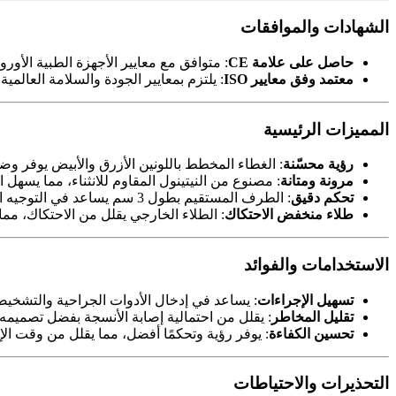
الشهادات والموافقات
حاصل على علامة CE
: متوافق مع معايير الأجهزة الطبية الأوروب
معتمد وفق معايير ISO
: يلتزم بمعايير الجودة والسلامة العالمية.
المميزات الرئيسية
رؤية محسّنة
: الغطاء المخطط باللونين الأزرق والأبيض يوفر وضوح
مرونة ومتانة
: مصنوع من النيتينول المقاوم للانثناء، مما يسهل ا
تحكم دقيق
: الطرف المستقيم بطول 3 سم يساعد في التوجيه الدقيق وتقليل مخاطر الإصابة.
طلاء منخفض الاحتكاك
: الطلاء الخارجي يقلل من الاحتكاك، مما 
الاستخدامات والفوائد
تسهيل الإجراءات
: يساعد في إدخال الأدوات الجراحية والتشخيص
تقليل المخاطر
: يقلل من احتمالية إصابة الأنسجة بفضل تصميمه 
تحسين الكفاءة
: يوفر رؤية وتحكمًا أفضل، مما يقلل من وقت الإ
التحذيرات والاحتياطات