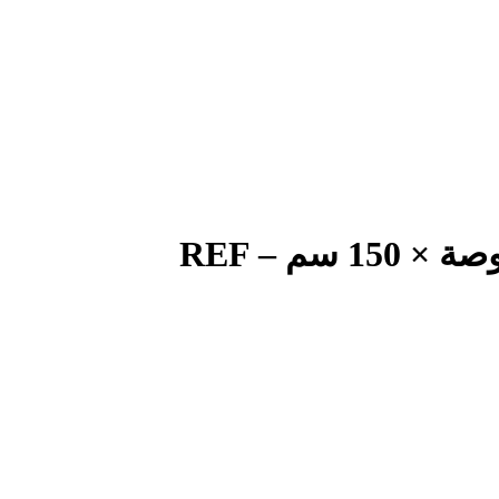
Boston Scientific Zebra™ – سلك توجيهي بطرف مستقيم – 0.035 بوصة × 150 سم – REF